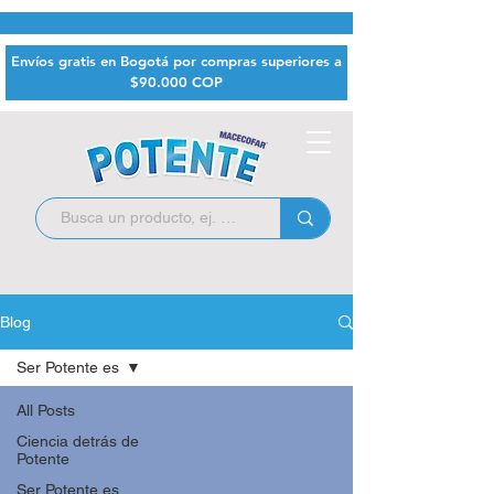
Envíos gratis en Bogotá por compras superiores a
$9
0.000 COP
Blog
Ser Potente es
All Posts
Ciencia detrás de
Potente
Ser Potente es