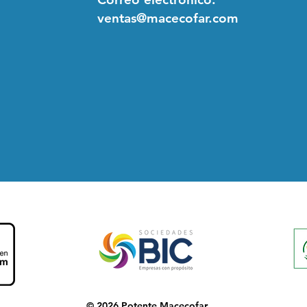
ventas@macecofar.com
© 2026 Potente Macecofar