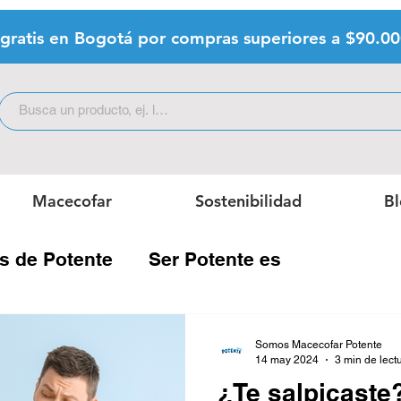
 gratis en Bogotá por compras superiores a $9
0.0
Macecofar
Sostenibilidad
B
ás de Potente
Ser Potente es
a botella
Somos Macecofar Potente
14 may 2024
3 min de lect
¿Te salpicast