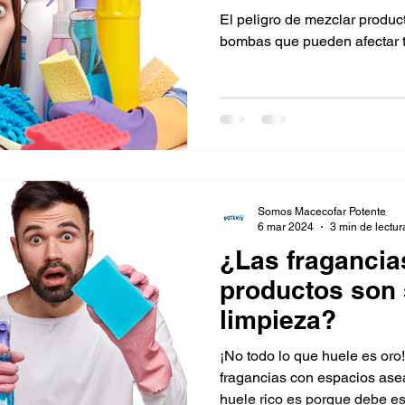
afectar tu salu
El peligro de mezclar produc
bombas que pueden afectar t
Somos Macecofar Potente
6 mar 2024
3 min de lectur
¿Las fragancia
productos son 
limpieza?
¡No todo lo que huele es or
fragancias con espacios ase
huele rico es porque debe est