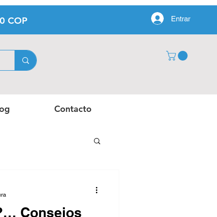
Entrar
00 COP
log
Contacto
ura
e?… Consejos