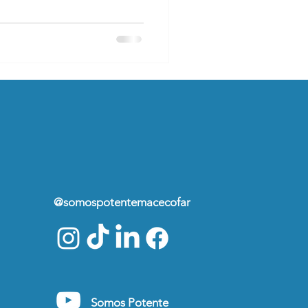
@somospotentemacecofar
Somos Potente