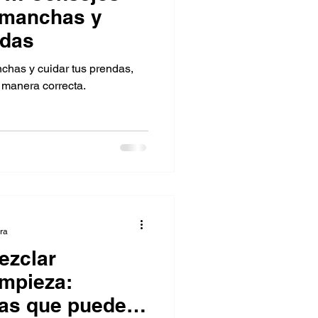
s manchas y
ndas
chas y cuidar tus prendas,
manera correcta.
ura
ezclar
impieza:
as que pueden