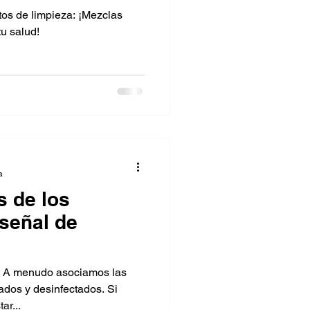
d!
tos de limpieza: ¡Mezclas
u salud!
a
s de los
señal de
o! A menudo asociamos las
ados y desinfectados. Si
ar...