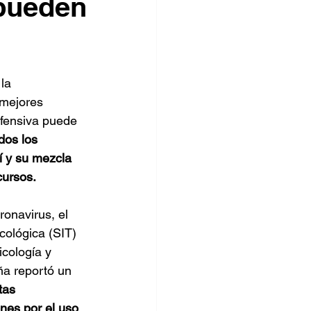
 pueden
la 
 mejores 
ofensiva puede 
dos los 
í y su mezcla 
cursos.
onavirus, el 
cológica (SIT) 
icología y 
a reportó un 
tas 
nes por el uso 