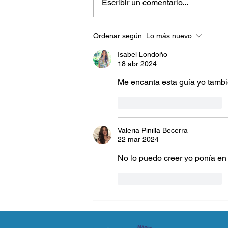
Escribir un comentario...
¿Te salpicaste?… Consejos
Ordenar según:
Lo más nuevo
para quitar las manchas y
cuidar tus prendas
Isabel Londoño
18 abr 2024
Me encanta esta guía yo tambi
Me gusta
Reaccionar
Valeria Pinilla Becerra
22 mar 2024
No lo puedo creer yo ponía e
Me gusta
Reaccionar