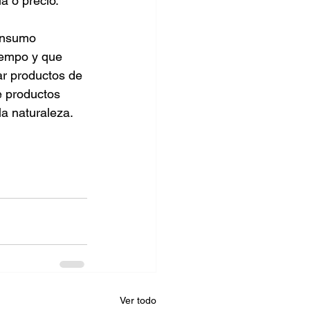
a o precio.
onsumo 
iempo y que 
ar productos de 
e productos 
la naturaleza. 
Ver todo