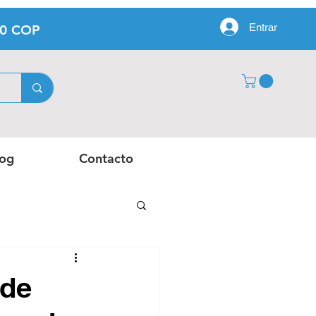
Entrar
00 COP
log
Contacto
 de