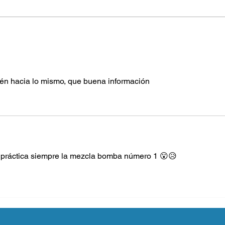
¿Las fragancias de los
productos son señal de
limpieza?
én hacia lo mismo, que buena información
n práctica siempre la mezcla bomba número 1 😮😥