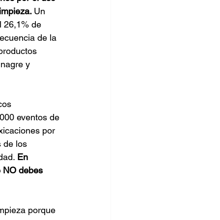
impieza. 
Un 
l 26,1% de 
ecuencia de la 
productos 
nagre y 
cos 
000 eventos de 
xicaciones por 
 de los 
dad. 
En 
e NO debes 
impieza porque 