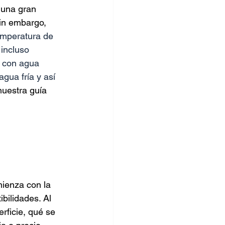
 una gran 
Sin embargo, 
emperatura de 
incluso 
s con agua 
gua fría y así 
uestra guía 
ienza con la 
bilidades. Al 
rficie, qué se 