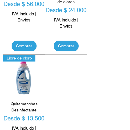
de olores
Precio de oferta
Desde
$ 56.000
Precio de oferta
Desde
$ 24.000
IVA incluido
|
Envíos
IVA incluido
|
Envíos
Comprar
Comprar
Libre de cloro
Quitamanchas
Desinfectante
Precio de oferta
Desde
$ 13.500
IVA incluido
|