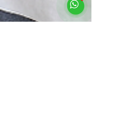
Somos Macecofar Potente
14 may 2024
3 min de lectura
¿Te salpicaste?… Consejos
para quitar las manchas y
cuidar tus prendas
Consejos para quitar las manchas y cuidar tus
prendas, conoce cómo combatirlas de manera
correcta.