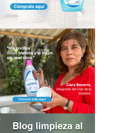
Cómpralo aquí
"Mis pocillos
están
blancos y lo mejor
sin usar
cloro."
Clara Becerra,
Integrante del Club de la
limpieza.
Conoce más aquí
Blog limpieza a
l