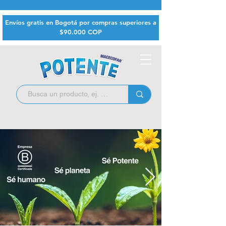
Envíos gratis en Bogotá por compras superiores a
$9
0.000 COP