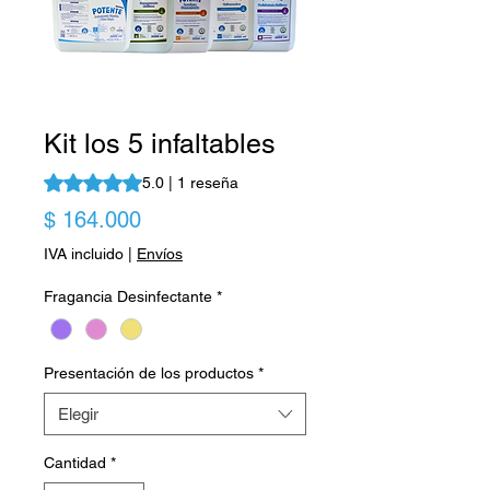
Kit los 5 infaltables
Según 1 reseña, la calificación es de 5.0 de 5 estrellas
5.0 | 1 reseña
Precio
$ 164.000
IVA incluido
|
Envíos
Fragancia Desinfectante
*
Presentación de los productos
*
Elegir
Cantidad
*