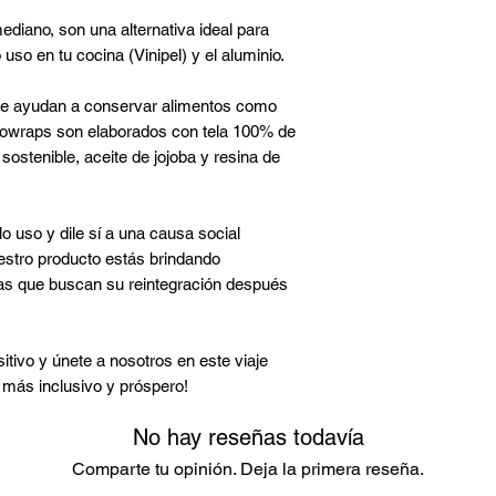
Límpialas con deter
degradar. Permite
diano, son una alternativa ideal para
hasta por un año.
Evita exponerlas a 
uso en tu cocina (Vinipel) y el aluminio.
Es reutilizable y 
caliente, horno mic
solo uso y alumin
s te ayudan a conservar alimentos como
Facilita la conse
Cuando las laves, dé
componentes.
cowraps son elaborados con tela 100% de
Está diseñado co
sostenible, aceite de jojoba y resina de
*Modo de uso suger
natural.
cambiar de acuerdo 
Con su compra co
Mico Titi Cabecib
o uso y dile sí a una causa social
Está diseñado co
uestro producto estás brindando
natural
as que buscan su reintegración después
Al usarlo protege
Somos
Empresa
Hacemos parte d
tivo y únete a nosotros en este viaje
beneficio colecti
o más inclusivo y próspero!
Somos un
negoci
secretaria de am
No hay reseñas todavía
Obtuvimos el sel
Comparte tu opinión. Deja la primera reseña.
compromiso con 