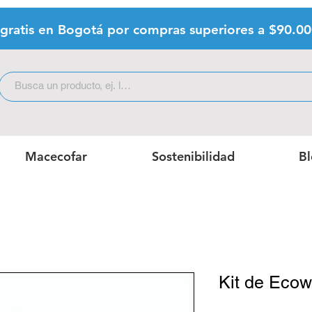
 gratis en Bogotá por compras superiores a $9
0.0
Macecofar
Sostenibilidad
B
Kit de Eco