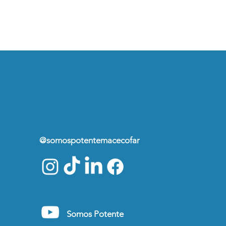
@somospotentemacecofar
Somos Potente