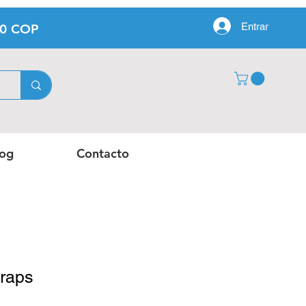
Entrar
00 COP
log
Contacto
wraps