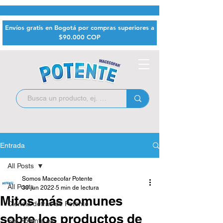
Envíos gratis en Bogotá por compras superiores a
$9
0.000 COP
Entrada
All Posts
Somos Macecofar Potente
All Posts
30 jun 2022
5 min de lectura
Mitos más comunes
Ciencia detrás de Potente
sobre los productos de
Ser Potente es