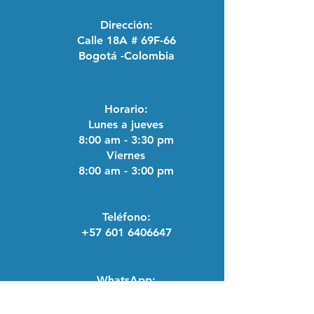
Ambiente, promoviendo el
Dirección:
cuidado de los recursos
Calle 18A # 69F-66
naturales.
Bogotá -Colombia
Sello Verde de Verdad CO₂ Cero
:
Estamos comprometidos con la
medición, mitigación y
compensación total de nuestra
Horario:
huella de carbono, garantizando
Lunes a jueves
la disminución de nuestras
8:00 am - 3:30 pm
emisiones.
Viernes
8:00 am - 3:00 pm
Teléfono:
+57 601 6406647
WhatsApp:
+57 318 291 7305