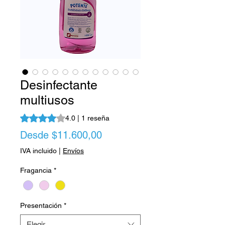
Desinfectante
multiusos
Según 1 reseña, la calificación es de 4.0 de 5 estrellas
4.0 | 1 reseña
Precio
Desde
$11.600,00
de
IVA incluido
|
Envíos
oferta
Fragancia
*
Presentación
*
Elegir