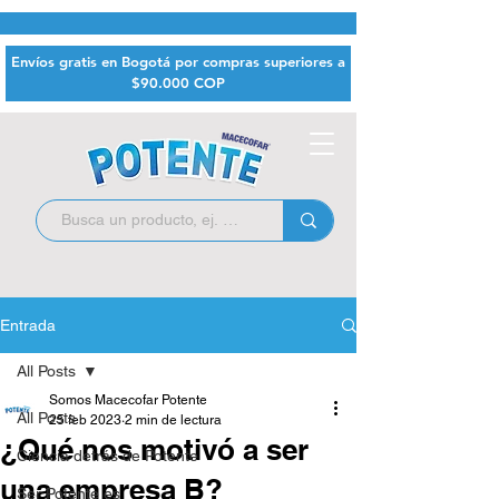
Envíos gratis en Bogotá por compras superiores a
$9
0.000 COP
Entrada
All Posts
Somos Macecofar Potente
All Posts
25 feb 2023
2 min de lectura
¿Qué nos motivó a ser
Ciencia detrás de Potente
una empresa B?
Ser Potente es