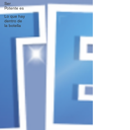
Ser
Potente es
Lo que hay
dentro de
la botella