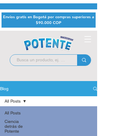
Envíos gratis en Bogotá por compras superiores a
$9
0.000 COP
Blog
All Posts
All Posts
Ciencia
detrás de
Potente