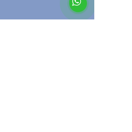
Somos Macecofar Potente
3 feb 2025
2 min de lectura
Transforma el lavado en un
acto consciente con nuestros
productos de limpieza para
ropa
Hemos diseñado una Guía para el lavado
sostenible utilizando productos de limpieza
Potente para ropa.