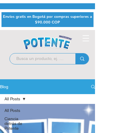
Envíos gratis en Bogotá por compras superiores a
$9
0.000 COP
Blog
All Posts
All Posts
Ciencia
detrás de
Potente