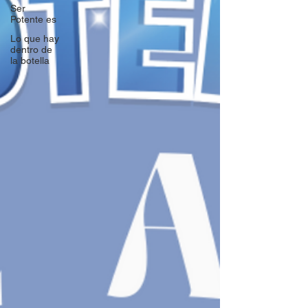
Ser
Potente es
Lo que hay
dentro de
la botella